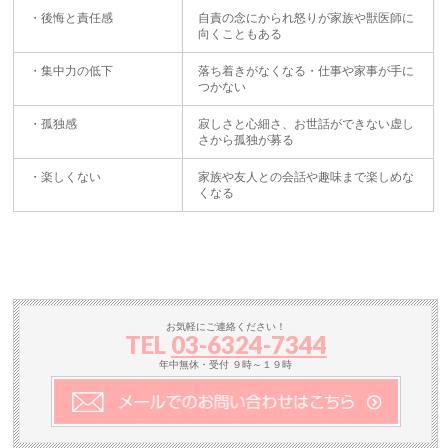
・後悔と責任感
自責の念にかられ怒りが家族や獣医師に
向くこともある
・集中力の低下
落ち着きがなくなる・仕事や家事が手に
つかない
・孤独感
寂しさと心細さ、お世話ができない虚し
さから孤独が募る
・楽しくない
家族や友人との会話や趣味まで楽しめな
くなる
お気軽にご連絡ください！
TEL
03-6324-7344
年中無休・受付 ９時～１９時