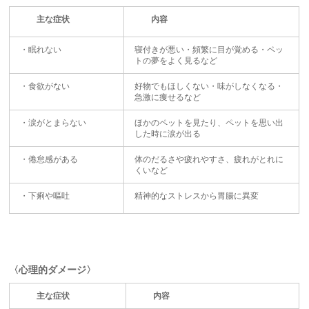
主な症状
内容
・眠れない
寝付きが悪い・頻繁に目が覚める・ペッ
トの夢をよく見るなど
・食欲がない
好物でもほしくない・味がしなくなる・
急激に痩せるなど
・涙がとまらない
ほかのペットを見たり、ペットを思い出
した時に涙が出る
・倦怠感がある
体のだるさや疲れやすさ、疲れがとれに
くいなど
・下痢や嘔吐
精神的なストレスから胃腸に異変
〈心理的ダメージ〉
主な症状
内容