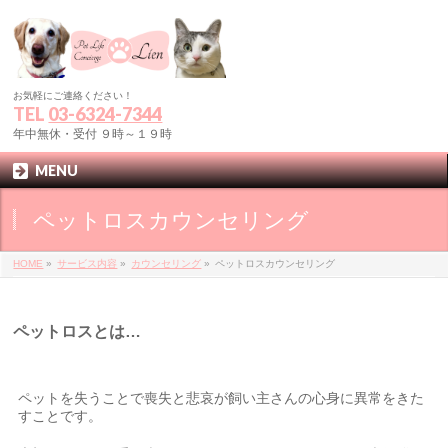
お気軽にご連絡ください！
TEL
03-6324-7344
年中無休・受付 ９時～１９時
MENU
ペットロスカウンセリング
HOME
»
サービス内容
»
カウンセリング
»
ペットロスカウンセリング
ペットロスとは…
ペットを失うことで喪失と悲哀が飼い主さんの心身に異常をきた
すことです。