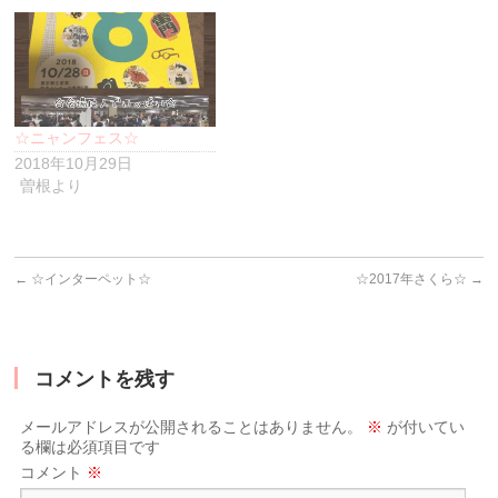
ン
ド
ウ
で
開
き
ま
す)
☆ニャンフェス☆
2018年10月29日
曽根より
←
☆インターペット☆
☆2017年さくら☆
→
コメントを残す
メールアドレスが公開されることはありません。
※
が付いてい
る欄は必須項目です
コメント
※