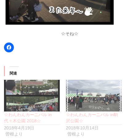
☆そね☆
Facebook
で
共
有
す
る
に
関連
は
ク
リ
ッ
ク
し
て
く
だ
さ
い
☆わんわんカーニバル in
☆わんわんカーニバル in駒
(新
代々木公園 2018☆
沢公園☆
し
い
2018年4月19日
2018年10月14日
ウ
曽根より
曽根より
ィ