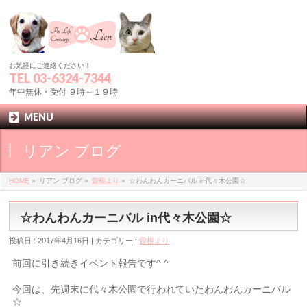
お気軽にご連絡ください！
TEL
03-6324-7344
年中無休・受付 ９時～１９時
MENU
リアン ブログ
HOME
»
リアン ブログ »
曽根より
»
☆わんわんカーニバル in代々木公園☆
☆わんわんカーニバル in代々木公園☆
投稿日 : 2017年4月16日 | カテゴリー :
曽根より
前回に引き続きイベント報告です^ ^
今回は、先週末に代々木公園で行われていたわんわんカーニバル
☆