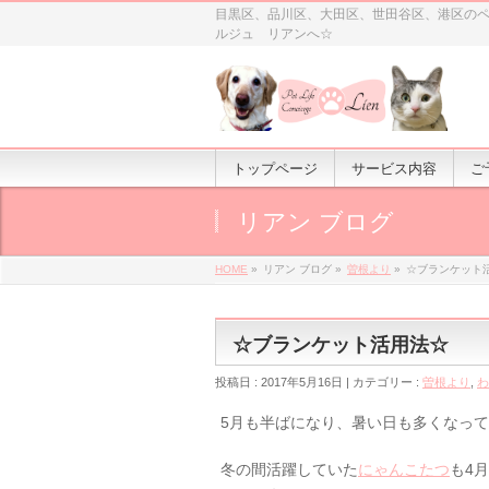
目黒区、品川区、大田区、世田谷区、港区の
ルジュ リアンへ☆
トップページ
サービス内容
ご
リアン ブログ
HOME
»
リアン ブログ »
曽根より
»
☆ブランケット
☆ブランケット活用法☆
投稿日 : 2017年5月16日 | カテゴリー :
曽根より
,
わ
5月も半ばになり、暑い日も多くなっ
冬の間活躍していた
にゃんこたつ
も4