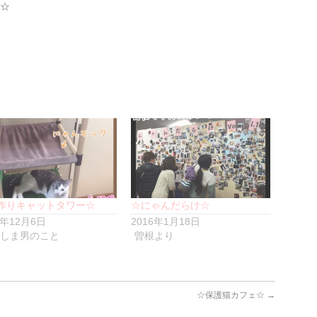
☆
作りキャットタワー☆
☆にゃんだらけ☆
5年12月6日
2016年1月18日
しま男のこと
曽根より
☆保護猫カフェ☆
→