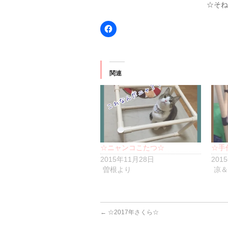
☆そね
Facebook
で
共
有
す
る
に
は
関連
ク
リ
ッ
ク
し
て
く
だ
さ
い
(新
☆ニャンコこたつ☆
☆手
し
い
2015年11月28日
201
ウ
曽根より
凉＆
ィ
ン
ド
ウ
で
開
き
←
☆2017年さくら☆
ま
す)