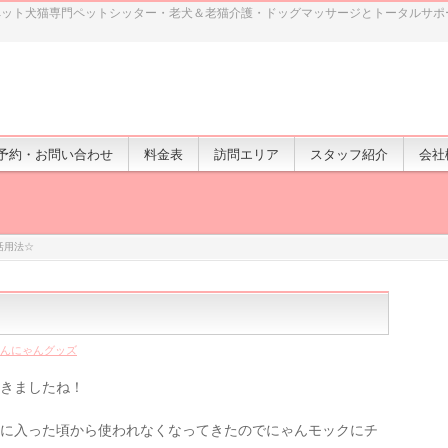
ペット犬猫専門ペットシッター・老犬＆老猫介護・ドッグマッサージとトータルサポ
予約・お問い合わせ
料金表
訪問エリア
スタッフ紹介
会社
活用法☆
んにゃんグッズ
てきましたね！
月に入った頃から使われなくなってきたのでにゃんモックにチ