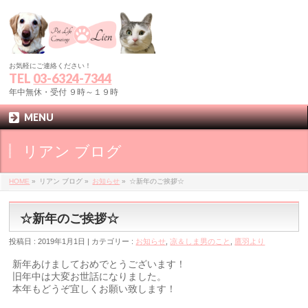
お気軽にご連絡ください！
TEL
03-6324-7344
年中無休・受付 ９時～１９時
MENU
リアン ブログ
HOME
»
リアン ブログ »
お知らせ
»
☆新年のご挨拶☆
☆新年のご挨拶☆
投稿日 : 2019年1月1日 | カテゴリー :
お知らせ
,
凉＆しま男のこと
,
鷹羽より
新年あけましておめでとうございます！
旧年中は大変お世話になりました。
本年もどうぞ宜しくお願い致します！