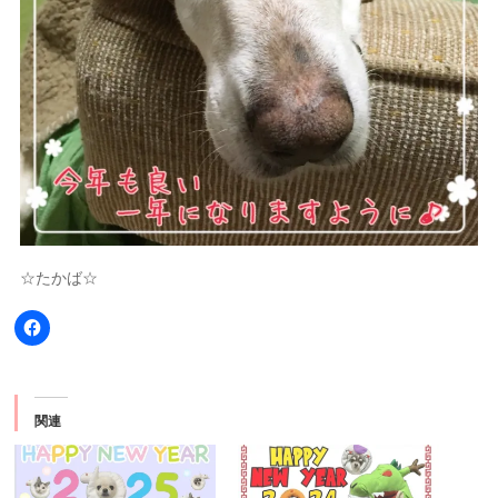
☆たかば☆
Facebook
で
共
有
す
る
に
関連
は
ク
リ
ッ
ク