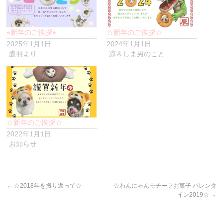
し
て
く
だ
さ
い
⭐︎新年のご挨拶⭐︎
☆新年のご挨拶☆
(新
2025年1月1日
2024年1月1日
し
い
鷹羽より
凉＆しま男のこと
ウ
ィ
ン
ド
ウ
で
開
き
ま
す)
☆新年のご挨拶☆
2022年1月1日
お知らせ
←
☆2018年を振り返って☆
☆わんにゃんモチーフお菓子 バレンタ
イン2019☆
→