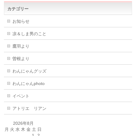
カテゴリー
お知らせ
凉＆しま男のこと
鷹羽より
曽根より
わんにゃんグッズ
わんにゃんphoto
イベント
アトリエ リアン
2026年8月
月
火
水
木
金
土
日
1
2