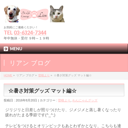
お気軽にご連絡ください！
TEL
03-6324-7344
年中無休・受付 ９時～１９時
MENU
リアン ブログ
HOME
»
リアン ブログ »
曽根より
»
☆暑さ対策グッズ マット編☆
☆暑さ対策グッズ マット編☆
投稿日 : 2016年8月20日 | カテゴリー :
曽根より
,
わんにゃんグッズ
ジリジリと日差しが照りつけたり、ジメジメと蒸し暑くなったり
疲れがたまる季節です(^_^;)
テレビをつけるとオリンピックもあとわずかとなり、こちらも連