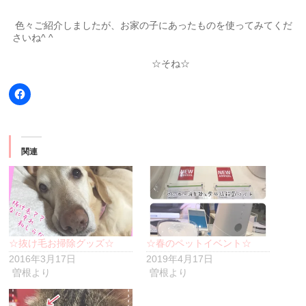
色々ご紹介しましたが、お家の子にあったものを使ってみてくだ
さいね^ ^
☆そね☆
Facebook
で
共
有
す
る
に
関連
は
ク
リ
ッ
ク
し
て
く
だ
さ
い
☆抜け毛お掃除グッズ☆
☆春のペットイベント☆
(新
2016年3月17日
2019年4月17日
し
い
曽根より
曽根より
ウ
ィ
ン
ド