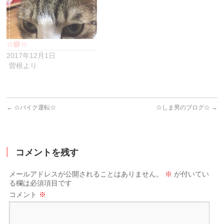
ウ
で
開
き
ま
す)
☆癖☆
2017年12月1日
曽根より
←
☆バイク運転☆
☆しま男のブログ☆
→
コメントを残す
メールアドレスが公開されることはありません。
※
が付いてい
る欄は必須項目です
コメント
※