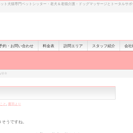
ペット犬猫専門ペットシッター・老犬＆老猫介護・ドッグマッサージとトータルサポ
予約・お問い合わせ
料金表
訪問エリア
スタッフ紹介
会社
入り☆
こと
,
鷹羽より
きそうですね。