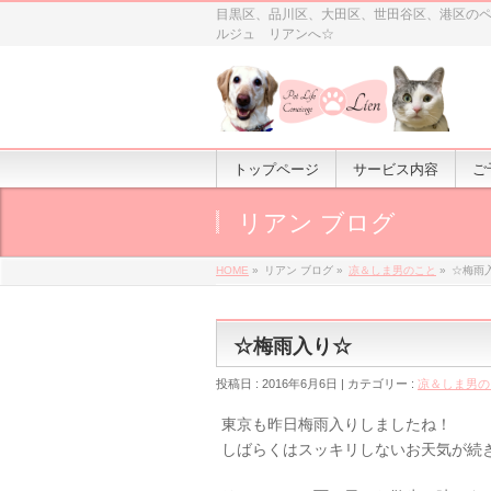
目黒区、品川区、大田区、世田谷区、港区の
ルジュ リアンへ☆
トップページ
サービス内容
ご
リアン ブログ
HOME
»
リアン ブログ »
凉＆しま男のこと
»
☆梅雨
☆梅雨入り☆
投稿日 : 2016年6月6日 | カテゴリー :
凉＆しま男の
東京も昨日梅雨入りしましたね！
しばらくはスッキリしないお天気が続