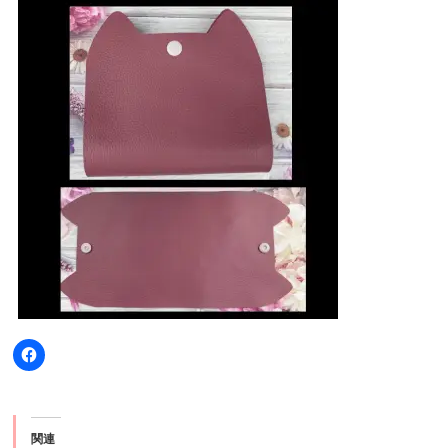
Facebook
で
共
有
す
る
に
関連
は