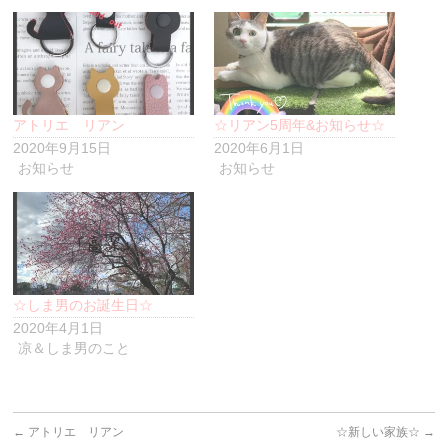
ク
リ
ッ
ク
し
て
く
だ
さ
い
アトリエ リアン
☆リアン5周年&お知らせ☆
(新
2020年9月15日
2020年6月1日
し
い
お知らせ
お知らせ
ウ
ィ
ン
ド
ウ
で
開
き
ま
す)
☆しま男のお誕生日☆
2020年4月1日
凉＆しま男のこと
←
アトリエ リアン
☆新しい家族☆
→